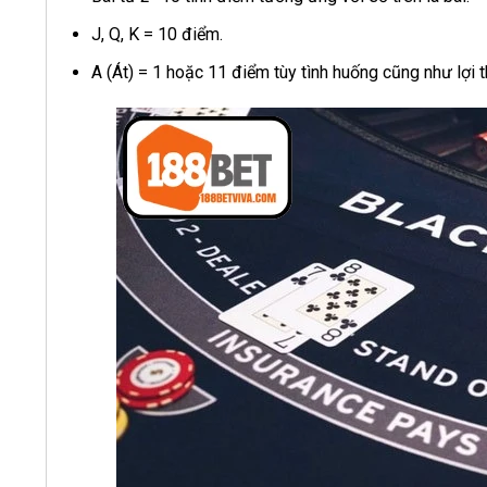
J, Q, K = 10 điểm.
A (Át) = 1 hoặc 11 điểm tùy tình huống cũng như lợi t