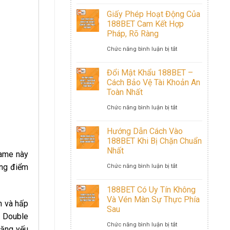
188BET
Diện
Giấy Phép Hoạt Động Của
Là
188BET Cam Kết Hợp
Nhất
Pháp, Rõ Ràng
Gì?
Cho
ở
Chức năng bình luận bị tắt
Giới
Anh
Giấy
Thiệu
Em
Đổi Mật Khẩu 188BET –
Phép
Cách Bảo Vệ Tài Khoản An
Nhà
Tân
Toàn Nhất
Hoạt
Cái
Thủ
ở
Chức năng bình luận bị tắt
Động
Uy
Đổi
Của
Tín
Hướng Dẫn Cách Vào
Mật
188BET Khi Bị Chặn Chuẩn
188BET
Cho
Nhất
game này
Khẩu
Cam
Người
ổng điểm
ở
Chức năng bình luận bị tắt
188BET
Kết
Mới
Hướng
–
Hợp
188BET Có Uy Tín Không
Dẫn
Và Vén Màn Sự Thực Phía
Cách
h và hấp
Pháp,
Sau
Cách
, Double
Bảo
Rõ
ở
Chức năng bình luận bị tắt
Vào
tăng yếu