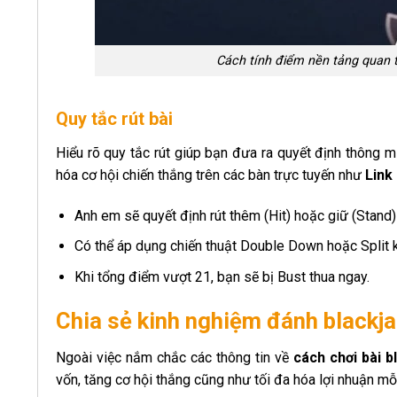
Cách tính điểm nền tảng quan t
Quy tắc rút bài
Hiểu rõ quy tắc rút giúp bạn đưa ra quyết định thông 
hóa cơ hội chiến thắng trên các bàn trực tuyến như
Link 
Anh em sẽ quyết định rút thêm (Hit) hoặc giữ (Stand)
Có thể áp dụng chiến thuật Double Down hoặc Split kh
Khi tổng điểm vượt 21, bạn sẽ bị Bust thua ngay.
Chia sẻ kinh nghiệm đánh blackja
Ngoài việc nắm chắc các thông tin về
cách chơi bài b
vốn, tăng cơ hội thắng cũng như tối đa hóa lợi nhuận mỗ