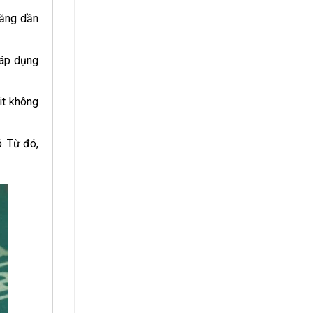
tăng dần
 áp dụng
it không
ó. Từ đó,