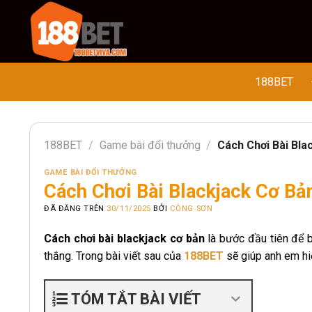
Chuyển
đến
nội
dung
188BET
188BET
/
Game bài đổi thưởng
/
Cách Chơi Bài Bla
GAME BÀI ĐỔI THƯỞNG
Cách Chơi Bài Blackjack Cơ B
ĐÃ ĐĂNG TRÊN
30/11/2025
BỞI
CÔNG SƠN
Cách chơi bài blackjack cơ bản
là bước đầu tiên để b
thắng. Trong bài viết sau của
188BET
sẽ giúp anh em hi
TÓM TẮT BÀI VIẾT