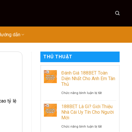
Hướng dẫn
THỦ THUẬT
Đánh Giá 188BET Toàn
Diện Nhất Cho Anh Em Tân
Thủ
ở
Chức năng bình luận bị tắt
ao tỷ lệ
Đánh
188BET Là Gì? Giới Thiệu
Giá
Nhà Cái Uy Tín Cho Người
Mới
188BET
ở
Chức năng bình luận bị tắt
Toàn