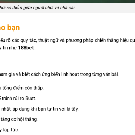
hơi so điểm giữa người chơi và nhà cái
ho bạn
iểu rõ các quy tắc, thuật ngữ và phương pháp chiến thắng hiệu qu
y tín như
188bet
..
am gia và biết cách ứng biến linh hoạt trong từng ván bài.
i tổng điểm còn thấp.
tránh rủi ro Bust.
hất, áp dụng khi bạn tự tin với lá tẩy.
, tăng cơ hội thắng.
 lập tức.