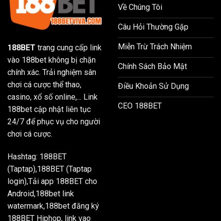
Về Chúng Tôi
Câu Hỏi Thường Gặp
Miễn Trừ Trách Nhiệm
188BET
trang cung cấp link
vào 188bet không bị chặn
Chính Sách Bảo Mật
chính xác. Trải nghiệm sân
Kho trò chơi đa dạng 188bet
chơi cá cược thể thao,
Điều Khoản Sử Dụng
casino, xổ số online,... Link
CEO 188BET
Ưu điểm có một không hai nổi bật 188BET
188bet cập nhật liên tục
24/7 để phục vụ cho người
Trải nghiệm trên 188BET được nâng tầm nhờ hệ thống ưu
chơi cá cược.
điểm nổi bật kết hợp chính sách ưu đãi hấp dẫn. Người
dùng nhận được nhiều hỗ trợ trong suốt quá trình tham gia
Hashtag: 188BET
giúp tăng sự thoải mái. Nền tảng chú trọng từng chi tiết từ
(Taptap),188BET (Taptap
tốc độ xử lý đến công cụ tiện ích. Chính sách quà tặng được
login),Tải app 188BET cho
phân loại theo nhóm tài khoản nhằm mang lại sự công
Android,188bet link
bằng.
watermark,188bet đăng ký
Ưu
188BET Hiphop, link vao