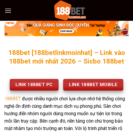
Chuyển
đến
nội
dung
188bet [188betlinkmoinhat] – Link vào
188bet mới nhất 2026 – Sicbo 188bet
LINK 188BET PC
LINK 188BET MOBILE
188BET
được nhiều người chơi lựa chọn nhờ hệ thống công
nghệ ổn định cùng danh mục dịch vụ phong phú. Sân chơi
hướng đến nhóm người dùng mong muốn sự tiện lợi trong
mỗi lần truy cập. Bên cạnh đó, nền tảng còn chú trọng bảo
mật nhằm tạo môi trường an toàn. Với lộ trình phát triển rõ