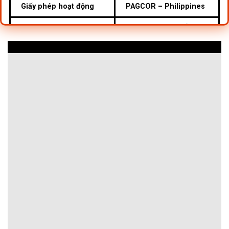
Giấy phép hoạt động
PAGCOR – Philippines
Cá cược trực tuyến hợp
Hình thức
pháp
Evolution Gaming, JILI,
Đối tác công nghệ
CQ9
Lượt truy cập mỗi
Hơn 2 triệu lượt tham gia
tháng
Tỷ lệ rút tiền thành
Ấn tượng với 99.6%
công
Công nghệ ổn định 188bet