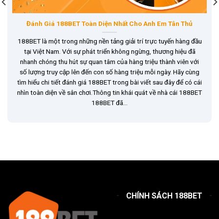
nhau từ sự kiện quốc tế đến giải nội địa. Giao diện thống kê
trực quan hỗ trợ phân tích dễ dàng. Khả năng xử lý mượt
Đánh Giá 188BET Toàn Diện Nhất Cho Anh Em Tân Thủ
giúp mỗi phiên theo dõi trở nên thuận tiện hơn.
Casino trực tuyến 188BET đa dạng lựa chọn
188BET là một trong những nền tảng giải trí trực tuyến hàng đầu
tại Việt Nam. Với sự phát triển không ngừng, thương hiệu đã
Danh mục casino 188BET nổi bật nhờ phong cách thiết kế
nhanh chóng thu hút sự quan tâm của hàng triệu thành viên với
sống động. Người dùng có thể tương tác cùng dealer trong
số lượng truy cập lên đến con số hàng triệu mỗi ngày. Hãy cùng
không gian mô phỏng chân thực. Những bàn chơi được phân
tìm hiểu chi tiết đánh giá 188BET trong bài viết sau đây để có cái
tách theo cấp độ giúp người mới dễ chọn lựa. Hệ thống
nhìn toàn diện về sân chơi.Thông tin khái quát về nhà cái 188BET
188BET đã…
giám sát giữ vai trò đảm bảo công bằng để người chơi yên
tâm trải nghiệm.
Trò chơi slot 188BET với kho chủ đề khổng lồ
Kho slot được đầu tư kỹ về hình ảnh lẫn âm thanh nhằm tạo
trải nghiệm cuốn hút. Mỗi sản phẩm sở hữu chủ đề riêng
tạo nên sự phong phú. Tỷ lệ trả thưởng minh bạch giúp
người dùng dễ theo dõi. Khả năng vận hành ổn định hỗ trợ
quá trình quay diễn ra liền mạch.
CHÍNH SÁCH 188BET